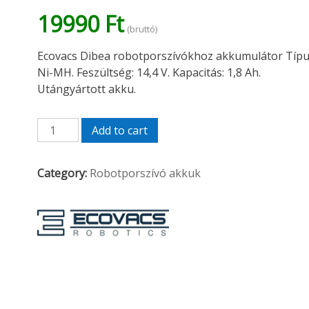
19990
Ft
(bruttó)
Ecovacs Dibea robotporszívókhoz akkumulátor Típu
Ni-MH. Feszültség: 14,4 V. Kapacitás: 1,8 Ah.
Utángyártott akku.
Ecovacs
Add to cart
Dibea
robotporszívó
Category:
Robotporszívó akkuk
akkumulátor
1800mAh
quantity