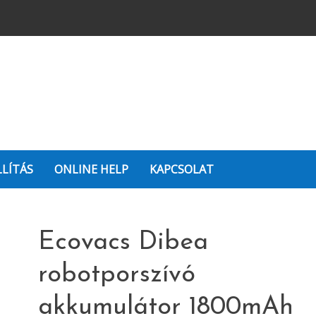
LLÍTÁS
ONLINE HELP
KAPCSOLAT
Ecovacs Dibea
robotporszívó
akkumulátor 1800mAh