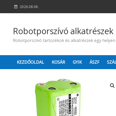
Skip
2026.08.08.
to
content
Robotporszívó alkatrészek
Robotporszívó tartozékok és alkatrészek egy helyen
KEZDŐOLDAL
KOSÁR
GYIK
ÁSZF
SZÁ